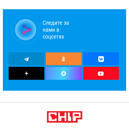
Следите за
нами в
соцсетях