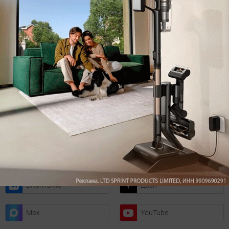
с самыми популярными статьями
Подписаться
Нажимая кнопку подписаться, вы соглашаетесь
с
Правилами рассылок
и
Политикой конфиденциальности
Читайте нас в соц. сетях
Telegram
Одноклассники
ВКонтакте
Дзен
Max
YouTube