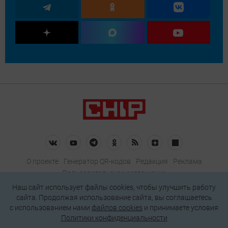
О проекте
Генератор QR-кодов
Редакция
Реклама
Пользовательское соглашение
Политика конфиденциальности
Наш сайт использует файлы cookies, чтобы улучшить работу
сайта. Продолжая использование сайта, вы соглашаетесь
Подписаться на рассылку
c использованием нами
файлов cookies
и принимаете условия
Политики конфиденциальности