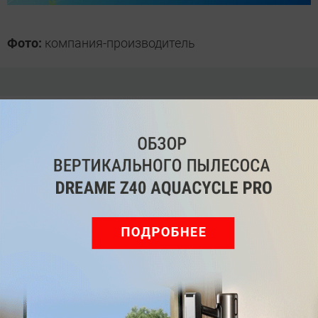
Фото:
компания-производитель
windows 10
ТЕГИ
Автор
Андрей Киреев
Была ли статья интересна?
Поделиться
Подпишитесь на рассылку