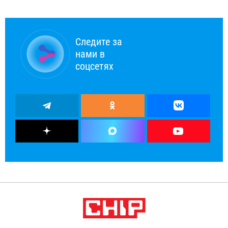
Следите за
нами в
соцсетях