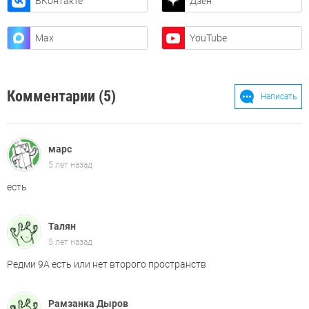
ВКонтакте
Дзен
Max
YouTube
Комментарии (5)
Написать
марс
5 лет назад
есть
Талян
5 лет назад
Редми 9А есть или нет второго пространств
Рамзанка Дыров