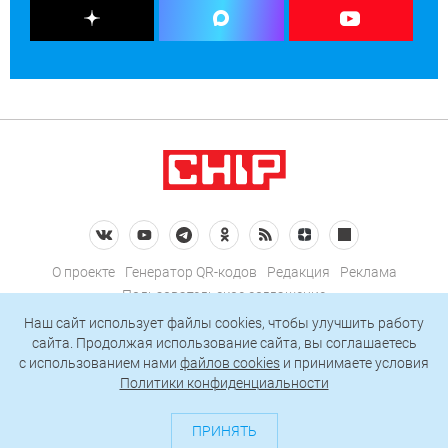
О проекте
Генератор QR-кодов
Редакция
Реклама
Пользовательское соглашение
Политика конфиденциальности
Наш сайт использует файлы cookies, чтобы улучшить работу
сайта. Продолжая использование сайта, вы соглашаетесь
Подписаться на рассылку
c использованием нами
файлов cookies
и принимаете условия
Политики конфиденциальности
© 2026 АО «БКМ», ОГРН 1027739494584, ИНН 7705056238
127018, Москва, ул. Полковая, д. 3, стр. 4, помещение I, комн. 23
ПРИНЯТЬ