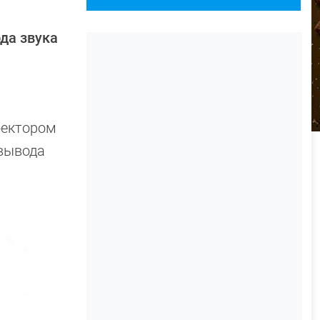
да звука
оектором
 вывода