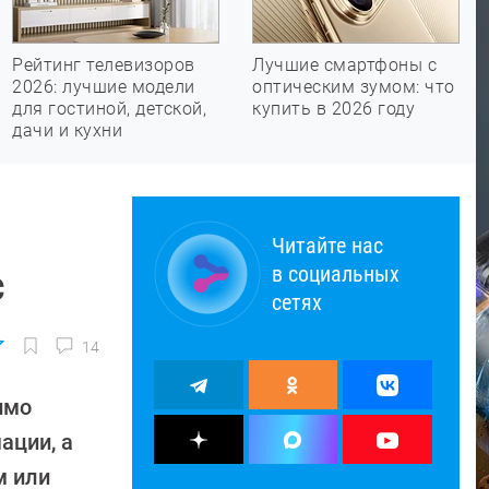
Рейтинг телевизоров
Лучшие смартфоны с
2026: лучшие модели
оптическим зумом: что
для гостиной, детской,
купить в 2026 году
дачи и кухни
Читайте нас
в социальных
с
сетях
14
имо
ации, а
м или