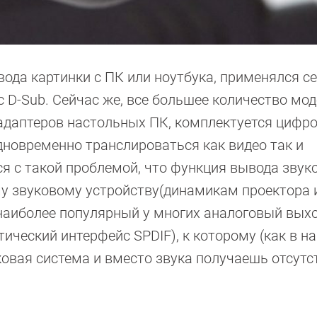
вода картинки с ПК или ноутбука, применялся с
D-Sub. Сейчас же, все большее количество мо
 адаптеров настольных ПК, комплектуется циф
новременно транслироваться как видео так и
ся с такой проблемой, что функция вывода звук
у звуковому устройству(динамикам проектора и
наиболее популярный у многих аналоговый вых
ический интерфейс SPDIF), к которому (как в 
ковая система и вместо звука получаешь отсутс