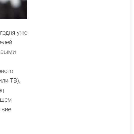
егодня уже
делей
ровыми
ового
ли ТВ),
од
нашем
твие