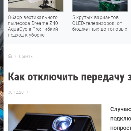
Обзор вертикального
5 крутых вариантов
пылесоса Dreame Z40
OLED-телевизоров: от
AquaCycle Pro: гибкий
бюджетных до топовых
подход к уборке
Советы
Как отключить передачу 
30.12.2017
Автор:
Александр
Динаев
Случаю
подклю
попрос