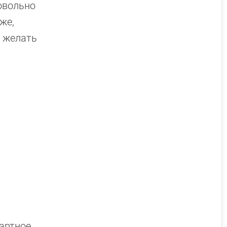
овольно
же,
т желать
дартное