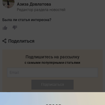
Азиза Довлатова
Редактор раздела новостей
Была ли статья интересна?
Поделиться
Подпишитесь на рассылку
с самыми популярными статьями
Подписаться
Нажимая кнопку подписаться, вы соглашаетесь
с
Правилами рассылок
и
Политикой конфиденциальности