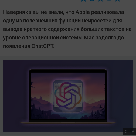
Автор:
Азиза
Наверняка вы не знали, что Apple реализовала
Довлатова
одну из полезнейших функций нейросетей для
вывода краткого содержания больших текстов на
уровне операционной системы Mac задолго до
появления ChatGPT.
CHIP