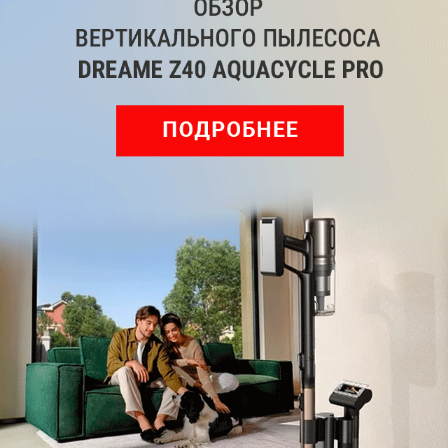
Читайте нас в соц. сетях
Telegram
Одноклассники
ВКонтакте
Дзен
Max
YouTube
Комментарии
Написать
Мы знаем, вам есть что сказать!
Войдите
Зарегистрируйтесь
или
, чтобы