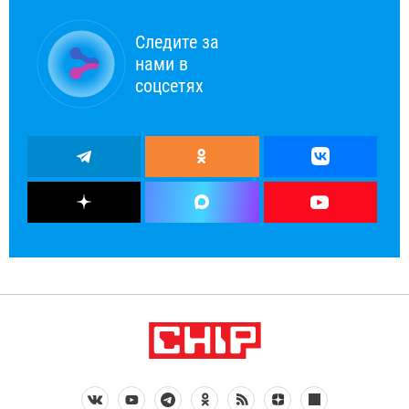
Следите за
нами в
соцсетях