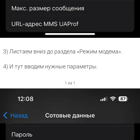
3) Листаем вниз до раздела «Режим модема».
4) И тут вводим нужные параметры.
1 из 1