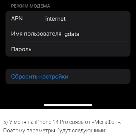
5) У меня на iPhone 14 Pro связь от «МегаФон».
Поэтому параметры будут следующими: