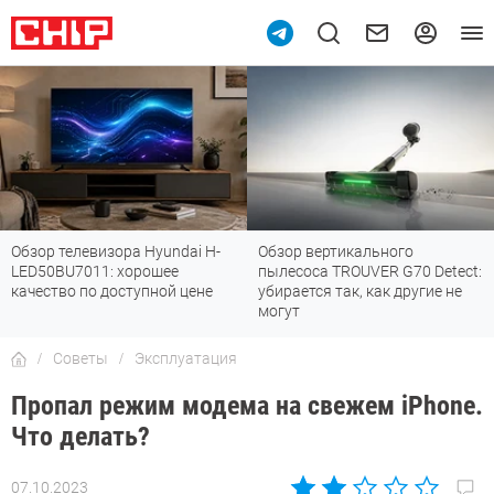
Обзор телевизора Hyundai H-
Обзор вертикального
LED50BU7011: хорошее
пылесоса TROUVER G70 Detect:
качество по доступной цене
убирается так, как другие не
могут
Советы
Эксплуатация
Пропал режим модема на свежем iPhone.
Что делать?
07.10.2023