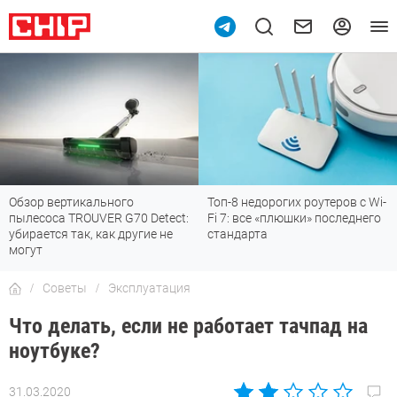
Топ-8 недорогих роутеров с Wi-
7 мессенджеров, которые
tect:
Fi 7: все «плюшки» последнего
отлично работают в Росс
 не
стандарта
Советы
Эксплуатация
Что делать, если не работает тачпад на
ноутбуке?
31.03.2020