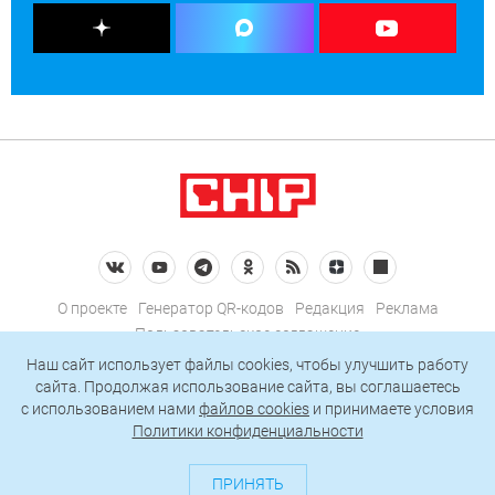
О проекте
Генератор QR-кодов
Редакция
Реклама
Пользовательское соглашение
Политика конфиденциальности
Наш сайт использует файлы cookies, чтобы улучшить работу
сайта. Продолжая использование сайта, вы соглашаетесь
Подписаться на рассылку
c использованием нами
файлов cookies
и принимаете условия
Политики конфиденциальности
© 2026 АО «БКМ», ОГРН 1027739494584, ИНН 7705056238
127018, Москва, ул. Полковая, д. 3, стр. 4, помещение I, комн. 23
ПРИНЯТЬ