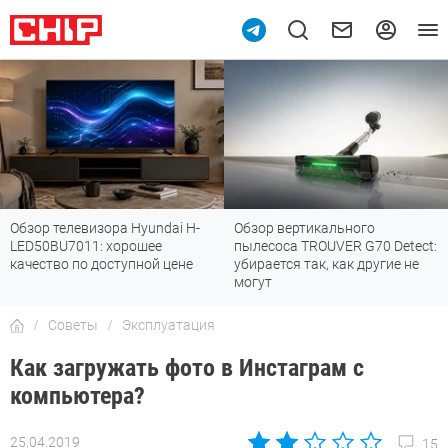
Обзор телевизора Hyundai H-
Обзор вертикального
LED50BU7011: хорошее
пылесоса TROUVER G70 Detect:
качество по доступной цене
убирается так, как другие не
могут
Советы
Эксплуатация
Как загружать фото в Инстаграм с
компьютера?
25.04.2019
15