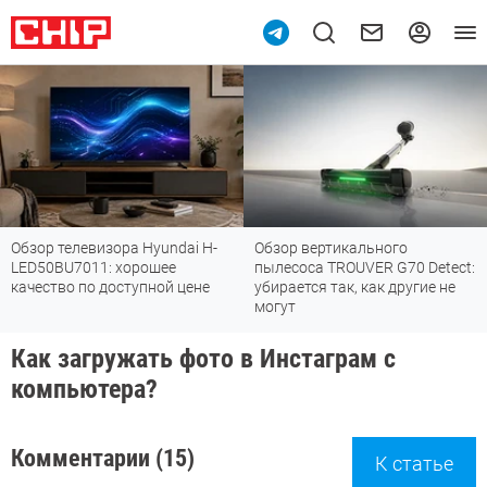
евизора Hyundai H-
Обзор вертикального
Топ-8 недо
011: хорошее
пылесоса TROUVER G70 Detect:
Fi 7: все
по доступной цене
убирается так, как другие не
стандарт
могут
Как загружать фото в Инстаграм с
компьютера?
Комментарии (15)
К статье