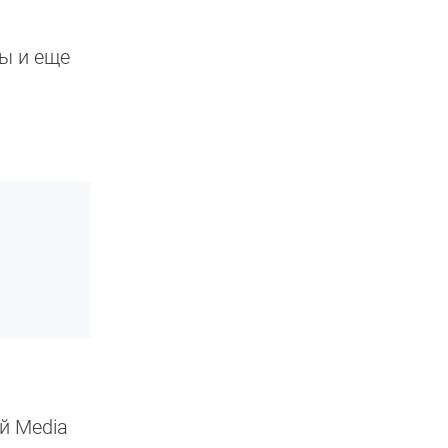
ты и еще
й Media