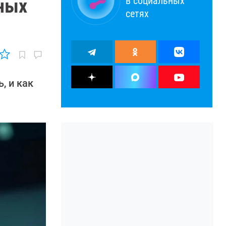
в социальных
нных
сетях
, и как