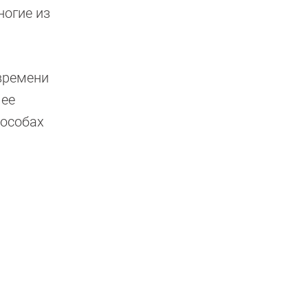
ногие из
 времени
 ее
пособах