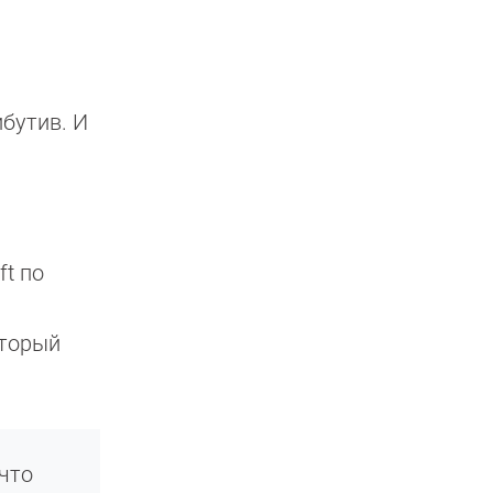
ибутив. И
ft по
оторый
 что