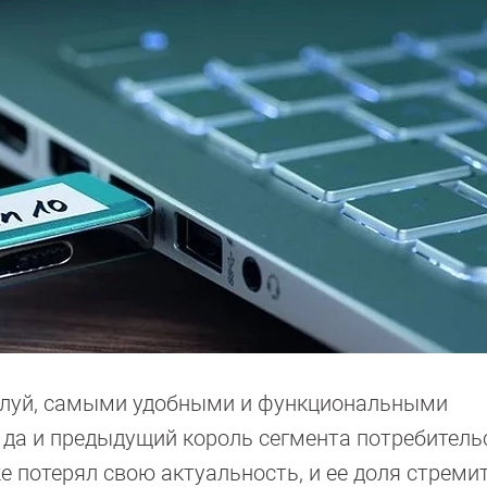
жалуй, самыми удобными и функциональными
 да и предыдущий король сегмента потребитель
е потерял свою актуальность, и ее доля стреми