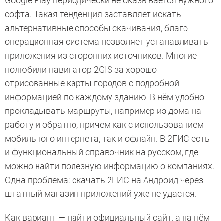
Google Play периодически не оказывается нужного
софта. Такая тенденция заставляет искать
альтернативные способы скачивания, благо
операционная система позволяет устанавливать
приложения из сторонних источников. Многие
полюбили навигатор 2GIS за хорошо
отрисованные карты городов с подробной
информацией по каждому зданию. В нём удобно
прокладывать маршруты, например из дома на
работу и обратно, причем как с использованием
мобильного интернета, так и офлайн. В 2ГИС есть
и функциональный справочник на русском, где
можно найти полезную информацию о компаниях.
Одна проблема: скачать 2ГИС на Aндроид через
штатный магазин приложений уже не удастся.
Как вариант — найти официальный сайт, а на нём