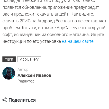
последняя версия этого продукта. Как только
появится обновление, приложение предупредит
вас и предложит скачать апдейт. Как видите,
скачать 2ГИС на Андроид бесплатно не составляет
проблем. Кстати, в том же AppGallery есть и другой
софт, исчезнувший из основного магазина. Ищите
инструкции по его установке
на нашем сайте
.
AppGallery
ТЕГИ
Автор
Алексей Иванов
Редактор
Поделиться