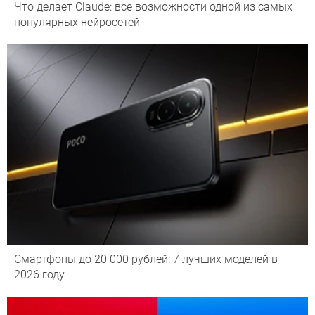
Что делает Сlaude: все возможности одной из самых
популярных нейросетей
Смартфоны до 20 000 рублей: 7 лучших моделей в
2026 году