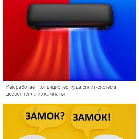
Как работает кондиционер: куда сплит-система
девает тепло из комнаты