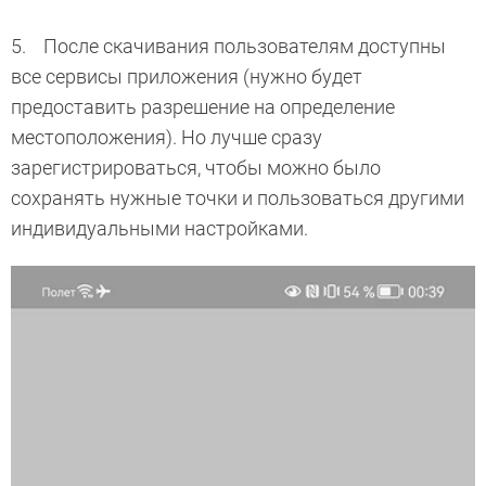
5. После скачивания пользователям доступны
все сервисы приложения (нужно будет
предоставить разрешение на определение
местоположения). Но лучше сразу
зарегистрироваться, чтобы можно было
сохранять нужные точки и пользоваться другими
индивидуальными настройками.