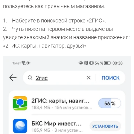
пользуетесь как привычным магазином.
1. Наберите в поисковой строке «2ГИС».
2. Чуть ниже на первом месте в выдаче вы
увидите знакомый значок и название приложения:
«2ГИС: карты, навигатор, друзья».