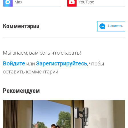
Max
YouTube
Комментарии
Написать
Мы знаем, вам есть что сказать!
Войдите
Зарегистрируйтесь
или
, чтобы
оставить комментарий
Рекомендуем