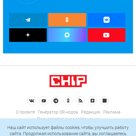
О проекте
Генератор QR-кодов
Редакция
Реклама
Пользовательское соглашение
Политика конфиденциальности
Наш сайт использует файлы cookies, чтобы улучшить работу
сайта. Продолжая использование сайта, вы соглашаетесь