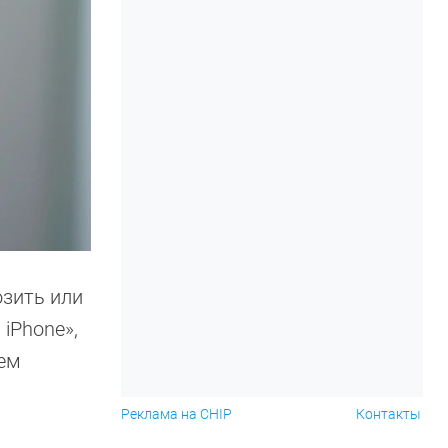
озить или
 iPhone»,
аем
Реклама на CHIP
Контакты