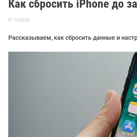
Как сбросить iPhone до з
07.10.2023
Автор:
Алексей
Иванов
Рассказываем, как сбросить данные и настр