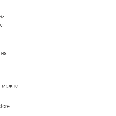
ем
яет
 на
у можно
tore