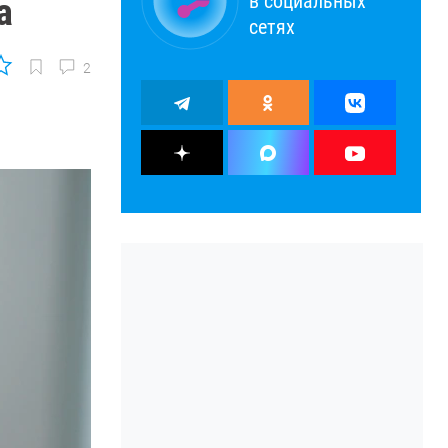
в социальных
а
сетях
2