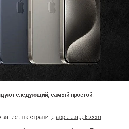
ндуют следующий, самый простой
.
 запись на странице
appleid.apple.com
.