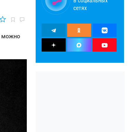
в социальных
сетях
о можно