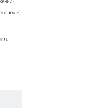
жений».
значок +).
лать.