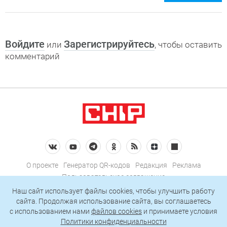
Войдите
Зарегистрируйтесь
или
, чтобы оставить
комментарий
О проекте
Генератор QR-кодов
Редакция
Реклама
Пользовательское соглашение
Политика конфиденциальности
Наш сайт использует файлы cookies, чтобы улучшить работу
сайта. Продолжая использование сайта, вы соглашаетесь
Подписаться на рассылку
c использованием нами
файлов cookies
и принимаете условия
Политики конфиденциальности