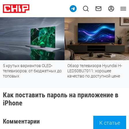
крутых вариантов OLED-
Обзор телевизора Hyundai H-
Об
левизоров: от бюджетных до
LED50BU7011: хорошее
пы
оповых
качество по доступной цене
уб
мо
Как поставить пароль на приложение в
iPhone
Комментарии
К статье