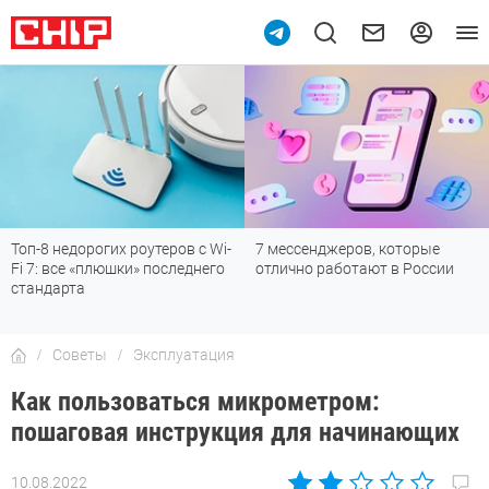
i-
7 мессенджеров, которые
Подпишись на наш канал в
о
отлично работают в России
мессенджере МАХ
Советы
Эксплуатация
Как пользоваться микрометром:
пошаговая инструкция для начинающих
10.08.2022