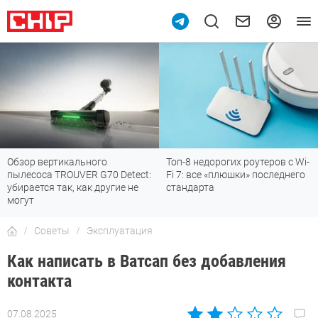
Обзор вертикального
Топ-8 недорогих роутеров с Wi-
пылесоса TROUVER G70 Detect:
Fi 7: все «плюшки» последнего
убирается так, как другие не
стандарта
могут
Советы
Эксплуатация
Как написать в Ватсап без добавления
контакта
07.08.2025