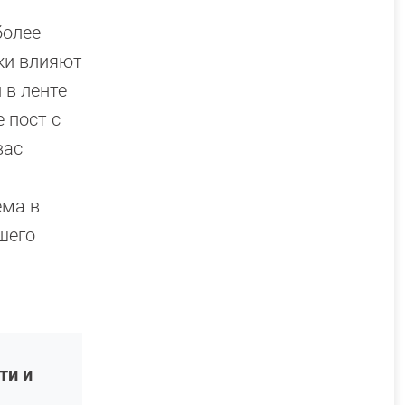
более
ки влияют
 в ленте
 пост с
вас
ема в
шего
ти и