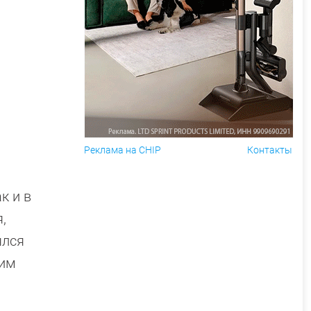
Реклама на CHIP
Контакты
к и в
,
ялся
рим