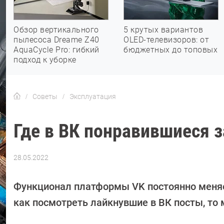
Обзор вертикального
5 крутых вариантов
пылесоса Dreame Z40
OLED-телевизоров: от
AquaCycle Pro: гибкий
бюджетных до топовых
подход к уборке
Советы
Эксплуатация
Где в ВК понравившиеся 
28.05.2022
Автор:
Валентин
Забубенин
Функционал платформы VK постоянно меняет
как посмотреть лайкнувшие в ВК посты, то