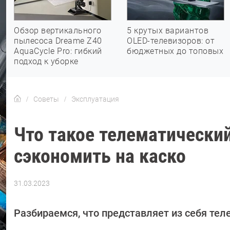
Обзор вертикального
5 крутых вариантов
пылесоса Dreame Z40
OLED-телевизоров: от
AquaCycle Pro: гибкий
бюджетных до топовых
подход к уборке
Советы
Эксплуатация
Что такое телематический
сэкономить на каско
31.03.2023
Автор:
Александр
Пономарев
Разбираемся, что представляет из себя тел