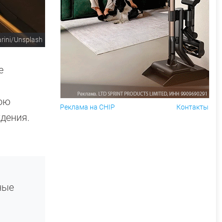
arini/Unsplash
е
вою
Реклама на CHIP
Контакты
дения.
ные