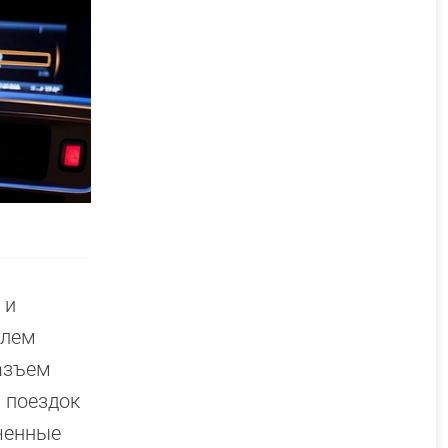
 и
илем
разъем
 поездок
ченные