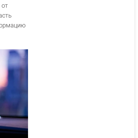
 от
асть
формацию