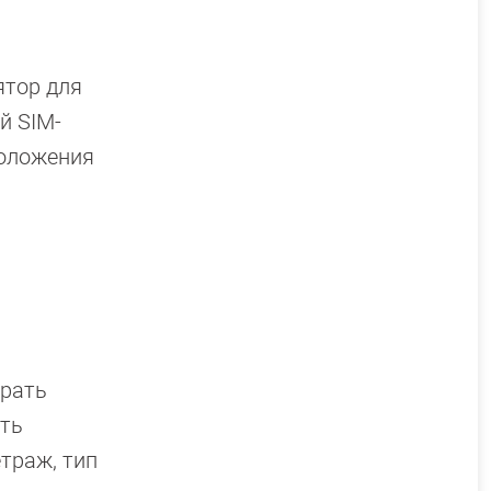
ятор для
й SIM-
положения
ирать
сть
траж, тип