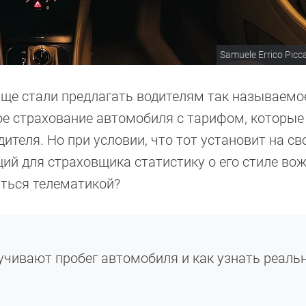
Samuele Errico Picc
аще стали предлагать водителям так называемо
ое страхование автомобиля с тарифом, которые
дителя. Но при условии, что тот установит на с
й для страховщика статистику о его стиле вож
аться телематикой?
ручивают пробег автомобиля и как узнать реаль