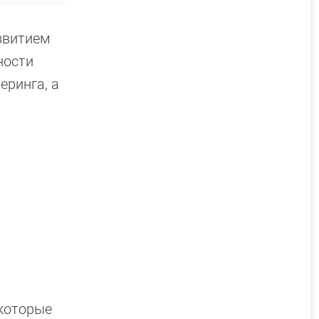
азвитием
ности
ринга, а
которые