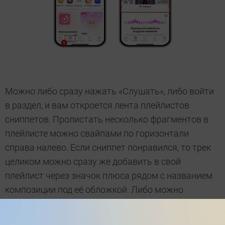
Можно либо сразу нажать «Слушать», либо войти
в раздел, и вам откроется лента плейлистов
сниппетов. Пролистать несколько фрагментов в
плейлисте можно свайпами по горизонтали
справа налево. Если сниппет понравился, то трек
целиком можно сразу же добавить в свой
плейлист через значок плюса рядом с названием
композиции под её обложкой. Либо можно
открыть плейлист и посмотреть уже полные песни
списком.