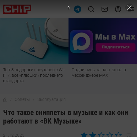
8
в с Wi-
Подпишись на наш канал в
Рейтинг телевизоров 20
еднего
мессенджере МАХ
лучшие модели для гос
детской, дачи и кухни
Советы
Эксплуатация
Что такое сниппеты в музыке и как они
работают в «ВК Музыке»
21.12.2023