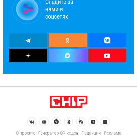
Следите за
нами в
соцсетях
О проекте
Генератор QR-кодов
Редакция
Реклама