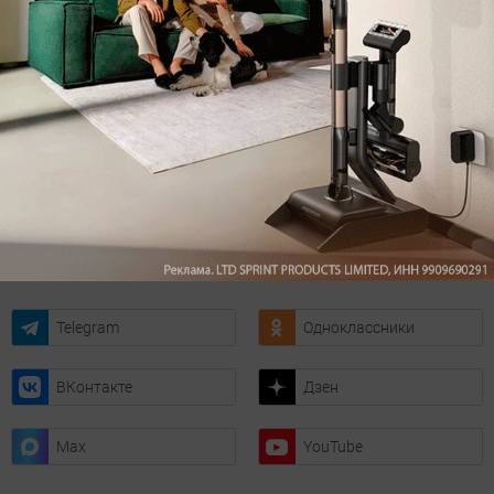
с самыми популярными статьями
Подписаться
Нажимая кнопку подписаться, вы соглашаетесь
с
Правилами рассылок
и
Политикой конфиденциальности
Читайте нас в соц. сетях
Telegram
Одноклассники
ВКонтакте
Дзен
Max
YouTube