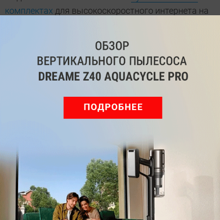
комплектах
для высокоскоростного интернета на
даче.
wi-fi
ТЕГИ
Автор
Денис Поповкин
Была ли статья интересна?
Поделиться
Подпишитесь на рассылку