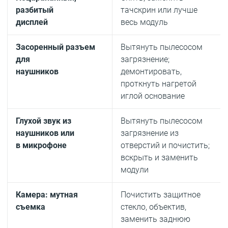
разбитый
тачскрин или лучше
дис­плей
весь модуль
Засоренный разъем
Вытянуть пылесосом
для
загрязнение;
наушников
демонтировать,
проткнуть нагретой
иглой основание
Глухой звук из
Вытянуть пылесосом
наушников или
загрязнение из
в микрофоне
отверстий и почистить;
вскрыть и заменить
модули
Камера: мутная
Почистить защитное
съемка
стекло, объектив,
заменить заднюю