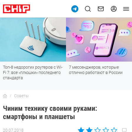
оутеров с Wi-
7 мессенджеров, которые
Подпишись на наш
» последнего
отлично работают в России
мессенджере МА
Советы
Чиним технику своими руками:
смартфоны и планшеты
20.07.2018