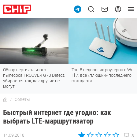
Обзор вертикального
Топ-8 недорогих роутеров с Wi-
пылесоса TROUVER G70 Detect:
Fi 7: все «плюшки» последнего
убирается так, как другие не
стандарта
могут
Советы
Быстрый интернет где угодно: как
выбрать LTE-маршрутизатор
14.09.2018
3