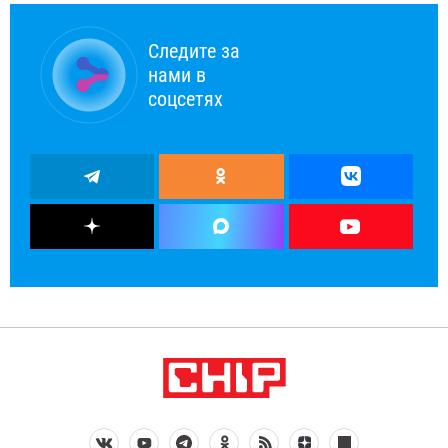
Следите за
нами в
соцсетях