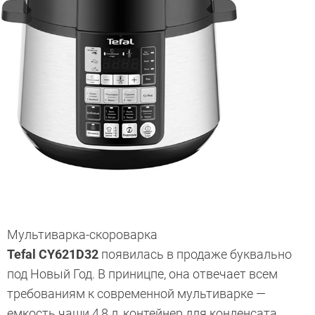
Мультиварка-скороварка
Tefal CY621D32
появилась в продаже буквально
под Новый Год. В приницпе, она отвечает всем
требованиям к современной мультиварке —
емкость чаши 4,8 л, контейнер для конденсата,