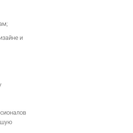
ам;
изайне и
у
ссионалов
ошую