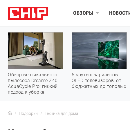
ОБЗОРЫ
НОВОСТ
Обзор вертикального
5 крутых вариантов
пылесоса Dreame Z40
OLED-телевизоров: от
AquaCycle Pro: гибкий
бюджетных до топовых
подход к уборке
Подборки
Техника для дома