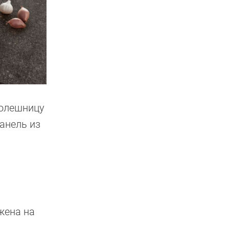
толешницу
анель из
жена на