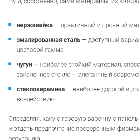
Ну и, собственно, сами материалы, из котор
нержавейка
— практичный и прочный мате
эмалированная сталь
— доступный вариан
цветовой гамме;
чугун
— наиболее стойкий материал, спос
закаленное стекло — элегантный совреме
стеклокерамика
— наиболее дорогой и до
воздействию.
Определяя, какую газовую варочную панель
и отдать предпочтение проверенным фирм
репутацию.