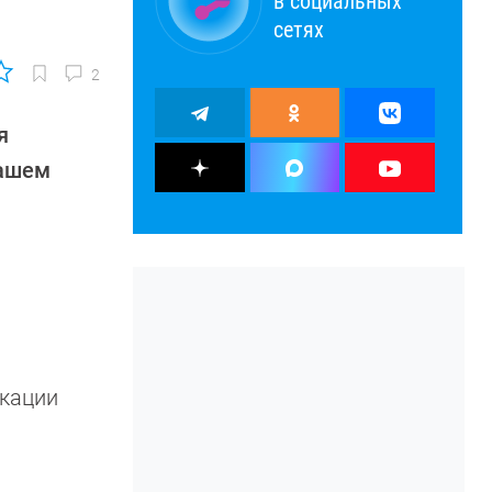
в социальных
сетях
2
я
нашем
икации