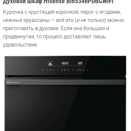
Духовой шкаф Hisense BI65346PDBGWIFI
Курочка с хрустящей корочкой, пирог с ягодами,
нежные круассаны — всё это (и не только) можно
приготовить в духовке. Если она большая и
продвинутая, то процесс доставляет лишь
удовольствие.