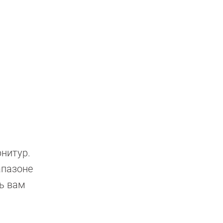
нитур.
апазоне
чь вам