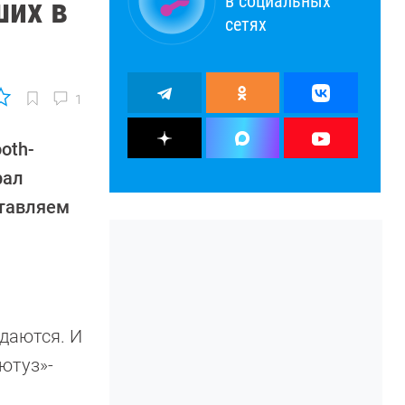
в социальных
ших в
сетях
1
oth-
рал
ставляем
одаются. И
ютуз»-