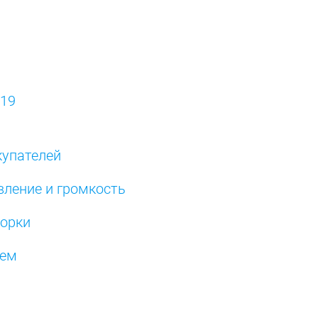
019
окупателей
авление и громкость
борки
ием