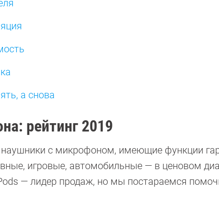
еля
ляция
мость
нка
пять, а снова
она: рейтинг 2019
 наушники с микрофоном, имеющие функции гар
ивные, игровые, автомобильные — в ценовом ди
irPods — лидер продаж, но мы постараемся помо