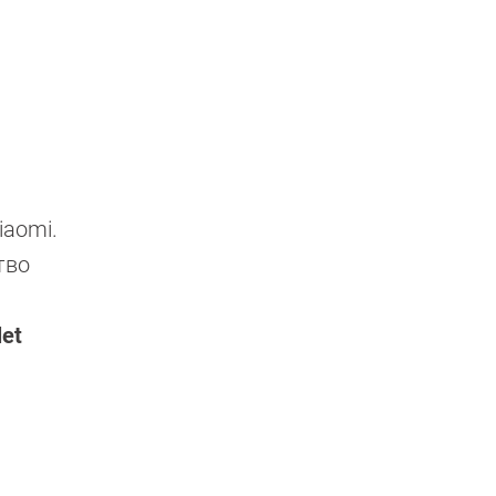
iaomi.
тво
let