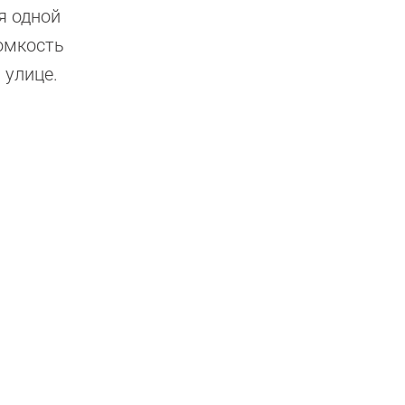
я одной
ромкость
 улице.