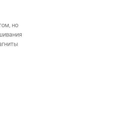
том, но
ушивания
агниты