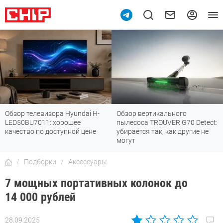
H-
Обзор вертикального
Топ-8 недорогих роутеров с
пылесоса TROUVER G70 Detect:
Fi 7: все «плюшки» последн
е
убирается так, как другие не
стандарта
могут
Подборки
Аксессуары
7 мощных портативных колонок до
14 000 рублей
28.09.2025