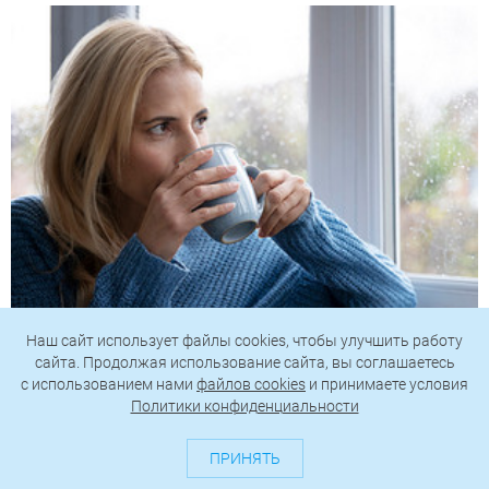
Как избавиться от влажности в квартире: 12
Наш сайт использует файлы cookies, чтобы улучшить работу
эффективных способов
сайта. Продолжая использование сайта, вы соглашаетесь
c использованием нами
файлов cookies
и принимаете условия
Политики конфиденциальности
ПРИНЯТЬ