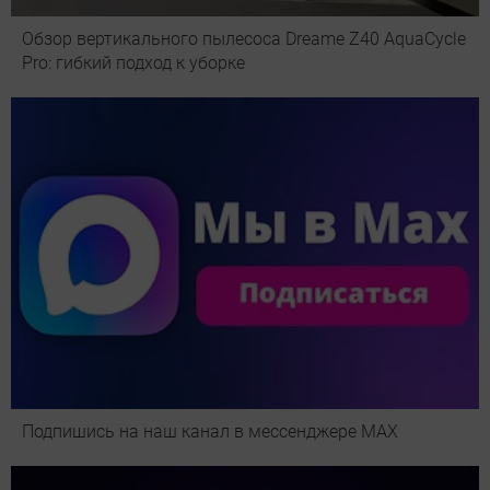
Обзор вертикального пылесоса Dreame Z40 AquaCycle
Pro: гибкий подход к уборке
Подпишись на наш канал в мессенджере МАХ