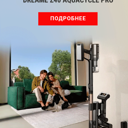
Объем ОЗУ
512 Мбайт
Динамик
-
Микрофон
да
Замена браслета
простая
Дисплей: форма
прямоугольный
Дисплей: размер
1,6 дюйма
Дисплей: тип
Transflective LCD
Дисплей: разрешение
320 x 320 пикселей
Дисплей: плотность
277 ppi
пикселей