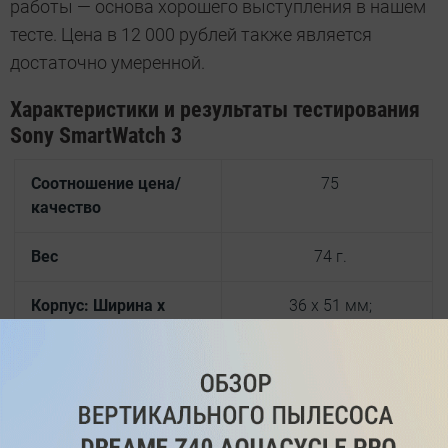
работы — основа хорошего выступления в нашем
тесте. Цена в 12 000 рублей также является
достаточно умеренной.
Характеристики и результаты тестирования
Sony SmartWatch 3
Соотношение цена/
75
качество
Вес
74 г.
Корпус: Ширина x
36 x 51 мм;
Высота
Корпус: Толщина
10 мм;
Водонепроницаемость
1,5 метра