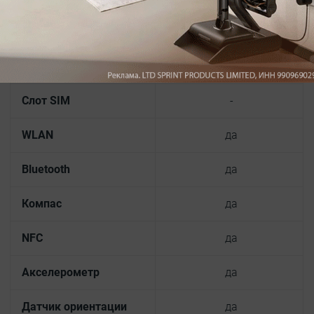
Дисплей: цвета
65.536 цветов
Камера
-
Слот SIM
-
WLAN
да
Bluetooth
да
Компас
да
NFC
да
Акселерометр
да
Датчик ориентации
да