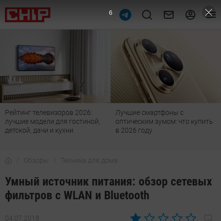
4
ров 2026:
Лучшие смартфоны с
Действительно б
я гостиной,
оптическим зумом: что купить
телевизоры с чис
ухни
в 2026 году
топ-7 оптимальн
Обзоры
Техника для дома
Умный источник питания: обзор сетевых
фильтров с WLAN и Bluetooth
04.07.2018