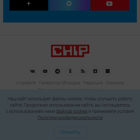
О проекте
Генератор QR-кодов
Редакция
Реклама
Пользовательское соглашение
Политика конфиденциальности
Наш сайт использует файлы cookies, чтобы улучшить работу
сайта. Продолжая использование сайта, вы соглашаетесь
Подписаться на рассылку
c использованием нами
файлов cookies
и принимаете условия
Политики конфиденциальности
© 2026 АО «БКМ», ОГРН 1027739494584, ИНН 7705056238
127018, Москва, ул. Полковая, д. 3, стр. 4, помещение I, комн. 23
ПРИНЯТЬ