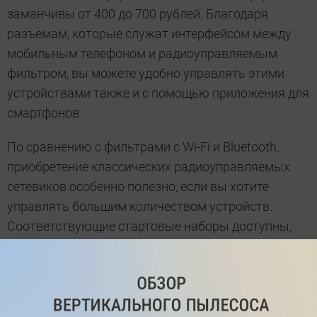
заманчивы от 400 до 700 рублей. Благодаря
разъемам, которые служат интерфейсом между
мобильным телефоном и радиоуправляемым
фильтром, вы можете удобно управлять этими
устройствами также и с помощью приложения для
смартфонов.
По сравнению с фильтрами с Wi-Fi и Bluetooth,
приобретение классических радиоуправляемых
сетевиков особенно полезно, если вы хотите
управлять большим количеством устройств.
Соответствующие стартовые наборы доступны,
например, у
Brennenstuhl Brematic Home
, и также
включают два совместимых штекера. Цена
начинается примерно с 5600 рублей.
Дополнительный радио-штекер доступен за 1400