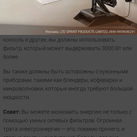
Обычно фильтры рассчитаны на 1000-1500 Вт, и
чаще всего этого достаточно. Но если вы хотите
подключить к нему несколько устройств, таких ​​как
компьютер, телевизор, AV-ресивер, игровую
консоль и других, вы должны использовать
фильтр, который может выдерживать 3000 Вт или
более.
Вы также должны быть осторожны с кухонными
приборами, такими как блендеры, кофеварки и
микроволновки, которые иногда требуют большой
мощности.
Совет:
Вы можете экономить энергию не только с
помощью умных сетевых фильтров. Огромная
трата электроэнергии — это, помимо прочего, и