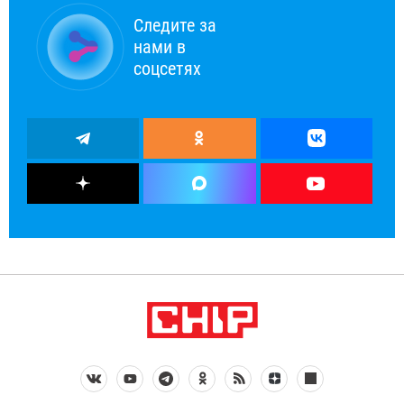
Следите за
нами в
соцсетях