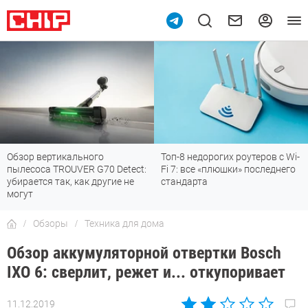
Топ-8 недорогих роутеров с Wi-
7 мессенджеров, которые
Fi 7: все «плюшки» последнего
отлично работают в России
стандарта
Обзоры
Техника для дома
Обзор аккумуляторной отвертки Bosch
IXO 6: сверлит, режет и... откупоривает
11.12.2019