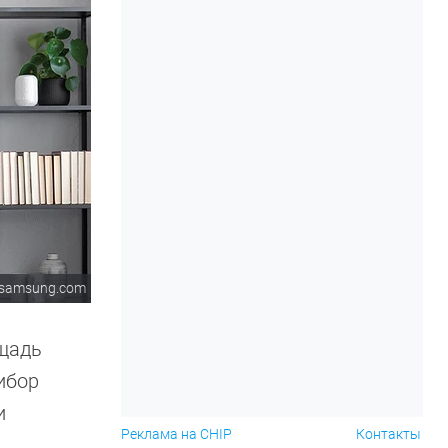
samsung.com
ощадь
ибор
и
Реклама на CHIP
Контакты