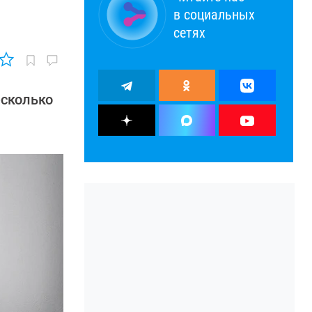
в социальных
сетях
есколько