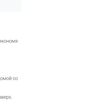
 экономя
домой со
вверх.