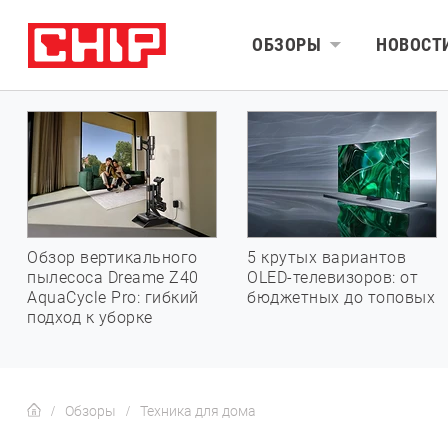
ОБЗОРЫ
НОВОСТ
Обзор вертикального
5 крутых вариантов
пылесоса Dreame Z40
OLED-телевизоров: от
AquaCycle Pro: гибкий
бюджетных до топовых
подход к уборке
Обзоры
Техника для дома