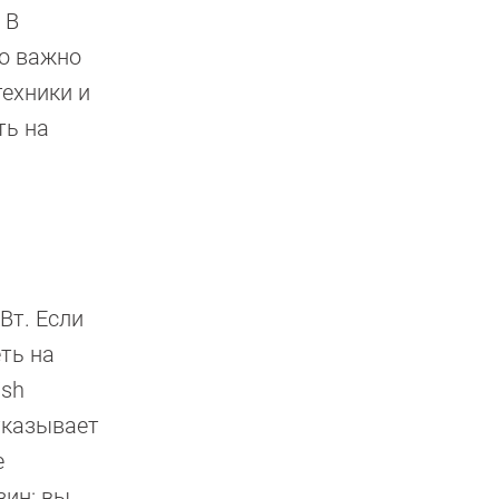
 В
Но важно
техники и
ть на
Вт. Если
ть на
ish
 указывает
е
зин: вы