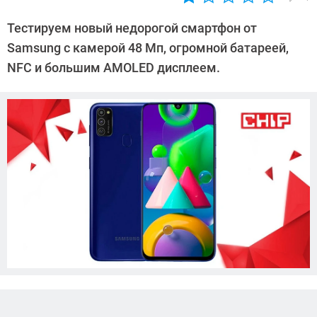
Автор:
Ольга
Тестируем новый недорогой смартфон от
Дмитриева
Samsung с камерой 48 Мп, огромной батареей,
NFC и большим AMOLED дисплеем.