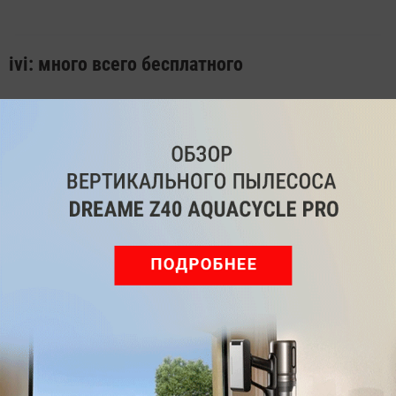
ivi: много всего бесплатного
Платформы: ПК, СмартТВ, Android,iOS, консоли
PlayStation 4 и Xbox One, ТВ-приставки
Контент: фильмы, сериалы, спортивные
трансляции, телеканалы
Один из старейших онлайн-кинотеатров с поистине
огромной библиотекой, включающей более 80 000
произведений, которая регулярно пополняется.
Плюс есть возможность смотреть телеканалы и
спортивные трансляции. Классическая
подписка здесь всего одна —
за 399 рублей в
месяц,
оплатив которую, вы получаете доступ ко