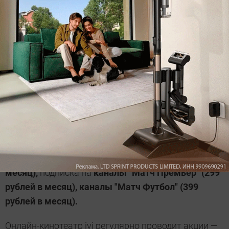
многим мировым хитам и телеканалам. На один
аккаунт можно заходить с 5 устройств и скачивать
фильмы для просмотра оффлайн. Но самый
главные плюс этого сервиса в том, что можно
смотреть большое количество фильмов и
сериалов совершенно бесплатно (в качестве 720р),
не оформляя подписку. В качестве платы придется
посмотреть рекламу.
Дополнительно в ivi появились пакеты:
ivi+Amediateka (699 рублей в месяц),
"Амедиатека"
отдельно
(599 рублей в
месяц),
подписка на
каналы "Матч Премьер" (299
рублей в месяц), каналы "Матч Футбол" (399
рублей в месяц).
Онлайн-кинотеатр ivi регулярно проводит акции —