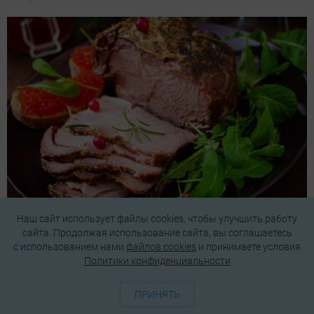
Наш сайт использует файлы cookies, чтобы улучшить работу
Как приготовить мясо, чтобы оно было сочным: 6
сайта. Продолжая использование сайта, вы соглашаетесь
лучших рецептов
c использованием нами
файлов cookies
и принимаете условия
Политики конфиденциальности
ПРИНЯТЬ