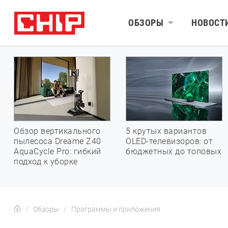
ОБЗОРЫ
НОВОСТ
Обзор вертикального
5 крутых вариантов
пылесоса Dreame Z40
OLED-телевизоров: от
AquaCycle Pro: гибкий
бюджетных до топовых
подход к уборке
Обзоры
Программы и приложения