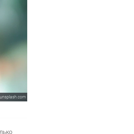
unsplash.com
олько