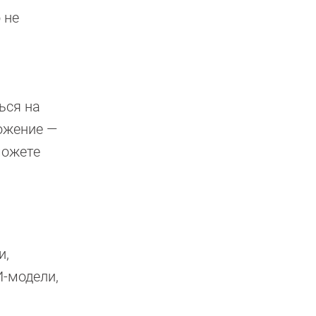
 не
ься на
ложение —
можете
и,
И-модели,