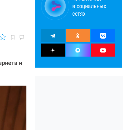
в социальных
сетях
ернета и