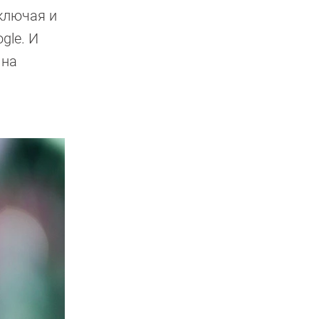
ключая и
gle. И
 на