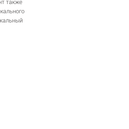
нт также
окального
локальный