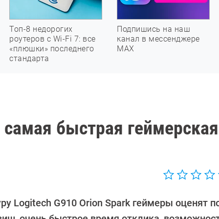
Топ-8 недорогих
Подпишись на наш
роутеров с Wi-Fi 7: все
канал в мессенджере
«плюшки» последнего
МАХ
стандарта
k: самая быстрая геймерская
у Logitech G910 Orion Spark геймеры оценят п
авиш, очень быстрое время отклика, возможнос