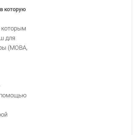
 в которую
к которым
ш для
ры (MOBA,
о
с помощью
рой