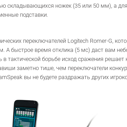
ю складывающихся ножек (35 или 50 мм), а для
менные подставки.
ических переключателей Logi­tech Romer-G, кот
м. А быстрое время отклика (5 мс) даст вам не
 в тактической борьбе исход сражения решает 
авиши заметно тише, чем переключатели конку
eamSpeak вы не будете раздражать других игрок