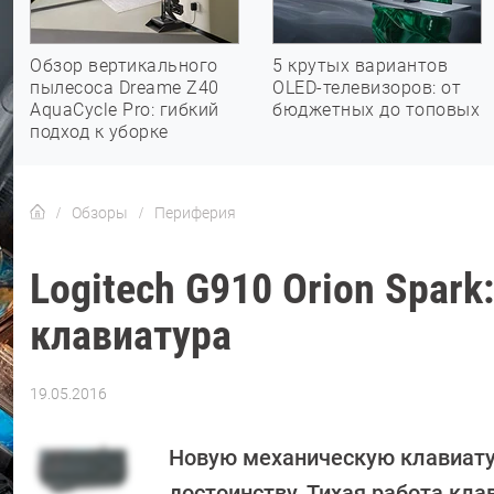
Обзор вертикального
5 крутых вариантов
пылесоса Dreame Z40
OLED-телевизоров: от
AquaCycle Pro: гибкий
бюджетных до топовых
подход к уборке
Обзоры
Периферия
Logitech G910 Orion Spar
клавиатура
19.05.2016
Автор:
Sergey
Suslov
Новую механическую клавиатур
достоинству. Тихая работа кл