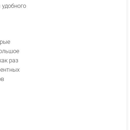
 удобного
орые
большое
как раз
рентных
ов