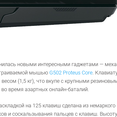
олнилась новыми интересными гаджетами — мех
страиваемой мышью
G502 Proteus Core
. Клавиат
весом (1,5 кг), что вкупе с крупными резиновы
у во время азартных онлайн-баталий.
раскладкой на 125 клавиш сделана из немаркого
тков и соскальзывания пальцев с клавиш. Высот