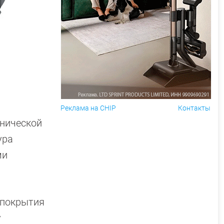
Реклама на CHIP
Контакты
анической
ура
ми
 покрытия
у