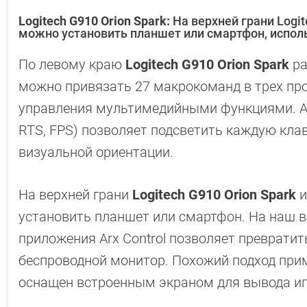
Logitech G910 Orion Spark:
На верхней грани Logit
можно установить планшет или смартфон, исполь
По левому краю
Logitech G910 Orion Spark
ра
можно привязать 27 макрокоманд в трех про
управления мультимедийными функциями. А 
RTS, FPS) позволяет подсветить каждую кла
визуальной ориентации.
На верхней грани
Logitech G910 Ori­on Spark
и
установить планшет или смартфон. На наш в
приложения Arx Control позволяет преврати
беспроводной монитор. Похожий подход приме
оснащен встроенным экраном для вывода и