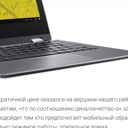
ратичной цене оказался на вершине нашего рей
метим, что по соотношению цена/качество он з
подойдет тем кто предпочитает мобильный обра
ько режимов работы, длительное время