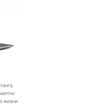
тинга,
аметно
з жизни.