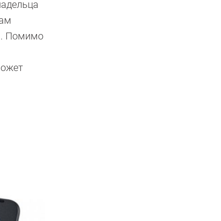
ладельца
сам
0. Помимо
может