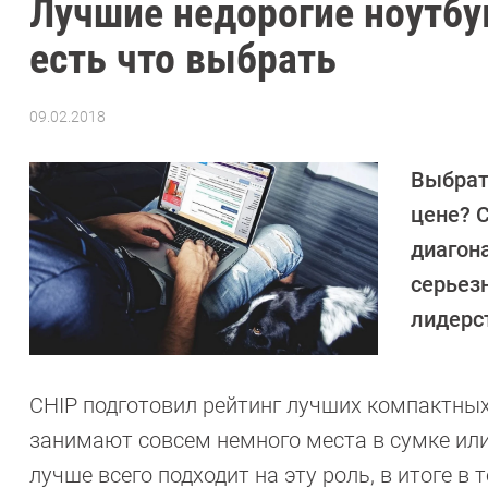
Лучшие недорогие ноутбу
есть что выбрать
09.02.2018
Автор:
Александр
Динаев
Выбрат
цене? С
диагон
серьез
лидерст
CHIP подготовил рейтинг лучших компактных 
занимают совсем немного места в сумке или
лучше всего подходит на эту роль, в итоге 