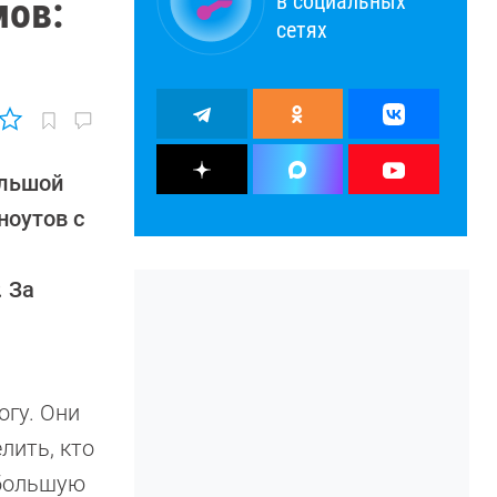
в социальных
мов:
сетях
ольшой
ноутов с
. За
огу. Они
лить, кто
 большую