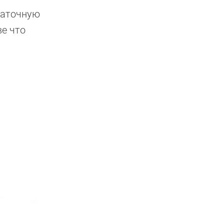
таточную
е что