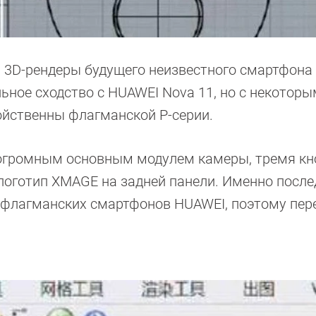
ь 3D-рендеры будущего неизвестного смартфона
ьное сходство с HUAWEI Nova 11, но с некотор
ойственны флагманской P-серии.
 огромным основным модулем камеры, тремя к
 логотип XMAGE на задней панели. Именно посл
 флагманских смартфонов HUAWEI, поэтому пер