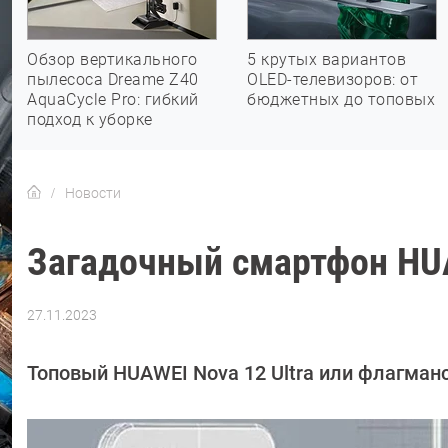
Обзор вертикального
5 крутых вариантов
пылесоса Dreame Z40
OLED-телевизоров: от
AquaCycle Pro: гибкий
бюджетных до топовых
подход к уборке
Новости
Загадочный смартфон HUA
27.11.2023
Автор:
Азиза
Довлатова
Топовый HUAWEI Nova 12 Ultra или флагман