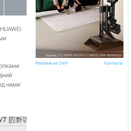
 HUAWEI.
ыми
Реклама на CHIP
Контакты
нопками
едний
ед нами