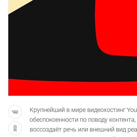
Крупнейший в мире видеохостинг Yo
обеспокоенности по поводу контента
воссоздаёт речь или внешний вид ре