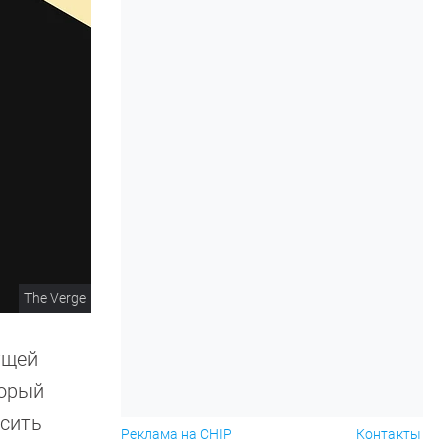
The Verge
ущей
торый
осить
Реклама на CHIP
Контакты