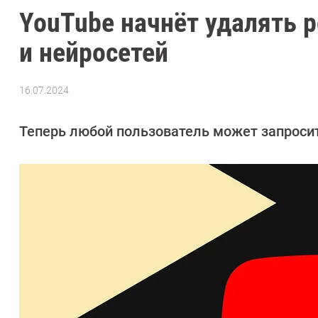
YouTube начнёт удалять 
и нейросетей
16.07.2024
Автор:
Азиза
Довлатова
Теперь любой пользователь может запросить