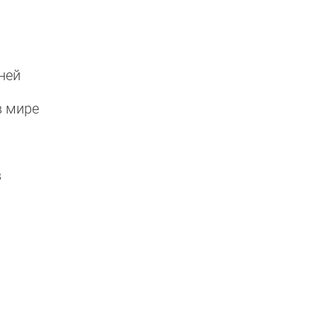
дней
в мире
в