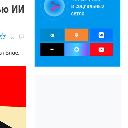
в социальных
ью ИИ
сетях
 голос.