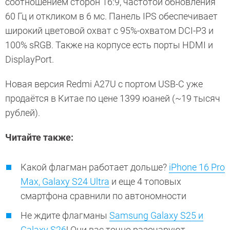
соотношением сторон 16:9, частотой обновления
60 Гц и откликом в 6 мс. Панель IPS обеспечивает
широкий цветовой охват с 95%-охватом DCI-P3 и
100% sRGB. Также на корпусе есть порты HDMI и
DisplayPort.
Новая версия Redmi A27U с портом USB-C уже
продаётся в Китае по цене 1399 юаней (~19 тысяч
рублей).
Читайте также:
Какой флагман работает дольше?
iPhone 16 Pro
Max, Galaxy S24 Ultra
и еще 4 топовых
смартфона сравнили по автономности
Не ждите флагманы
Samsung Galaxy S25 и
Galaxy S26
! Они вас точно разочаруют