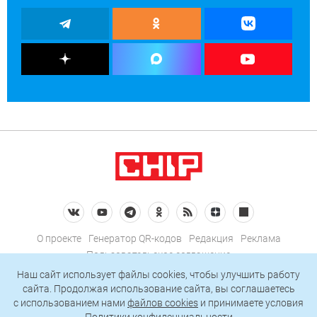
О проекте
Генератор QR-кодов
Редакция
Реклама
Пользовательское соглашение
Политика конфиденциальности
Наш сайт использует файлы cookies, чтобы улучшить работу
сайта. Продолжая использование сайта, вы соглашаетесь
Подписаться на рассылку
c использованием нами
файлов cookies
и принимаете условия