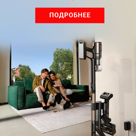
ВКонтакте
Дзен
Max
YouTube
Комментарии
Написать
Мы знаем, вам есть что сказать!
Войдите
Зарегистрируйтесь
или
, чтобы
оставить комментарий
Рекомендуем