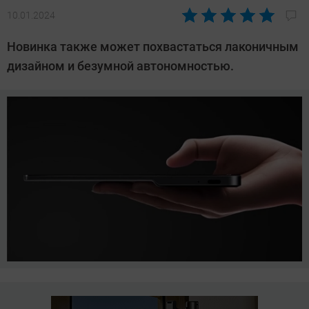
10.01.2024
Автор:
Азиза
Новинка также может похвастаться лаконичным
Довлатова
дизайном и безумной автономностью.