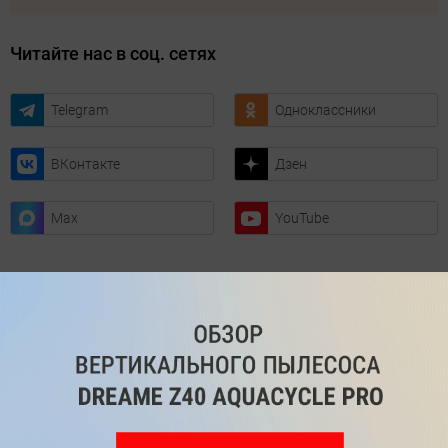
Читайте нас в соц. сетях
Telegram
Одноклассники
ВКонтакте
Дзен
Max
YouTube
Комментарии
Написать
Мы знаем, вам есть что сказать!
Войдите
Зарегистрируйтесь
или
, чтобы