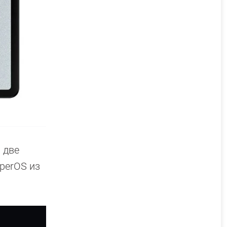
 две
perOS из