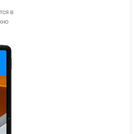
тся в
жно