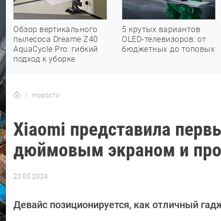
Обзор вертикального
5 крутых вариантов
пылесоса Dreame Z40
OLED-телевизоров: от
AquaCycle Pro: гибкий
бюджетных до топовых
подход к уборке
Новости
Xiaomi представила первы
дюймовым экраном и проц
23.05.2024
Автор:
Азиза
Довлатова
Девайс позиционируется, как отличный гадж