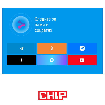
Следите за
нами в
соцсетях