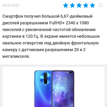
04.02.2020
Автор:
Павел
Смартфон получил большой 6,67-дюймовый
Кошик
дисплей разрешением FullHD+ 2340 х 1080
пикселей с увеличенной частотой обновления
картинки в 120 Гц. В экране имеется небольшое
овальное отверстие под двойную фронтальную
камеру с датчиками разрешением 20 и 2
мегапикселя.