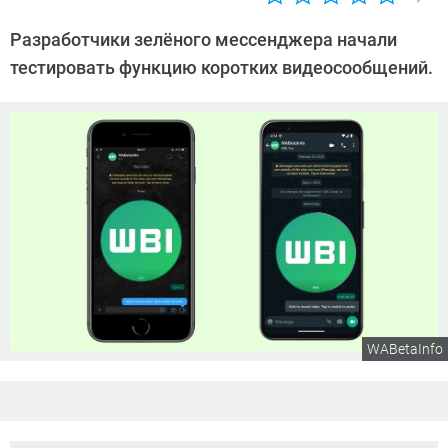
Автор:
Азиза
Разработчики зелёного мессенджера начали
Довлатова
тестировать функцию коротких видеосообщений.
WABetaInfo