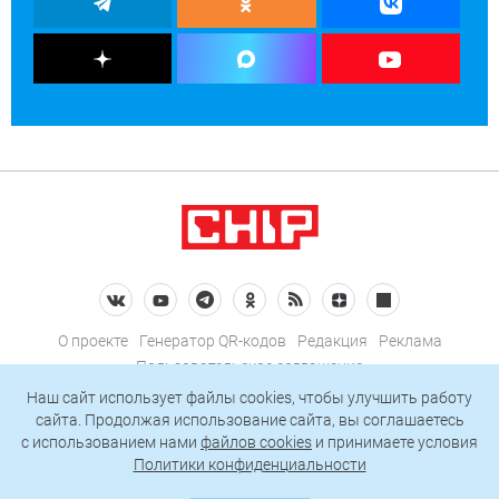
О проекте
Генератор QR-кодов
Редакция
Реклама
Пользовательское соглашение
Политика конфиденциальности
Наш сайт использует файлы cookies, чтобы улучшить работу
сайта. Продолжая использование сайта, вы соглашаетесь
Подписаться на рассылку
c использованием нами
файлов cookies
и принимаете условия
Политики конфиденциальности
© 2026 АО «БКМ», ОГРН 1027739494584, ИНН 7705056238