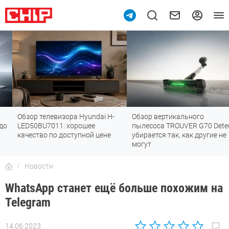
Обзор телевизора Hyundai H-
Обзор вертикального
LED50BU7011: хорошее
пылесоса TROUVER G70 Detect:
качество по доступной цене
убирается так, как другие не
могут
Новости
WhatsApp станет ещё больше похожим на
Telegram
14.06.2023