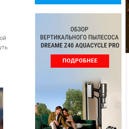
шой
уть