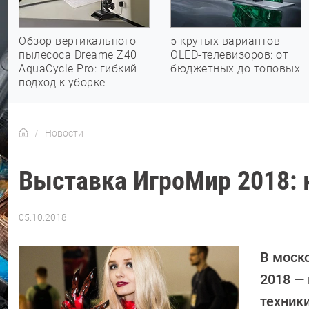
Обзор вертикального
5 крутых вариантов
пылесоса Dreame Z40
OLED-телевизоров: от
AquaCycle Pro: гибкий
бюджетных до топовых
подход к уборке
Новости
Выставка ИгроМир 2018: к
05.10.2018
Автор:
Леонид
Воробьев
В моск
2018 —
техники